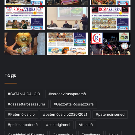
Tags
#CATANIA CALCIO
#coronavirusapaternò
#gazzettarossazzurra
#Gazzetta Rossazzurra
#Paternò calcio
#paternòcalcio2020/2021
#paternòinseried
#politicaapaternò
#seriedgironei
Attualità
Carabinieri di Paternò
CoronaVirus
Eccellenza
News