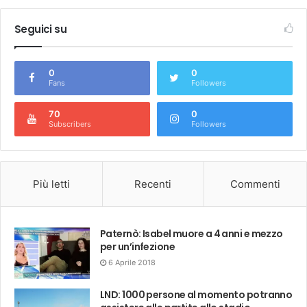
Seguici su
0
0
Fans
Followers
70
0
Subscribers
Followers
Più letti
Recenti
Commenti
Paternò: Isabel muore a 4 anni e mezzo
per un’infezione
6 Aprile 2018
LND: 1000 persone al momento potranno