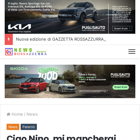
Nuova edizione di GAZZETTA ROSSAZZURRA
Home
/
News
News
Paternò
Ciao Nino, mi mancherai…