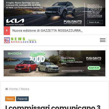
Nuova edizione di GAZZETTA ROSSAZZURRA
Home
/
News
News
Paternò
I commissari comunicano 3