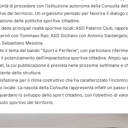
olontà di procedere con l’istituzione autonoma della Consulta d
ive del territorio. Un organismo pensato per favorire il dialogo 
zione delle politiche sportive cittadine.
 delle principali realtà sportive locali: ASD Paternò Club, rap
ternò con Tommaso Rao; ASD Siciliano con Antonio Santangel
 Sebastiano Messina.
ato il tema del bando “Sport e Periferie”, con particolare riferi
il potenziamento dell’impiantistica sportiva cittadina. Ampio sp
nali, la cui pubblicazione è prevista nelle prossime settimane 
iente delle strutture.
sfazione per il clima costruttivo che ha caratterizzato l’incontro 
 locale. La nascita della Consulta rappresenta infatti un passo 
iguardano lo sviluppo dello sport cittadino, con l’obiettivo di val
to sportivo del territorio.