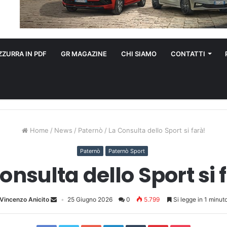
ZURRA IN PDF
GR MAGAZINE
CHI SIAMO
CONTATTI
Home
/
News
/
Paternò
/
La Consulta dello Sport si farà!
Paternò
Paternò Sport
onsulta dello Sport si 
Vincenzo Anicito
25 Giugno 2026
0
5.799
Si legge in 1 minut