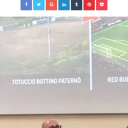
Facebook
Twitter
Google+
LinkedIn
Tumblr
Pinterest
Pocket