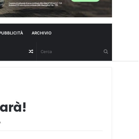
PUBBLICITÀ
ARCHIVIO
Random
Article
farà!
o