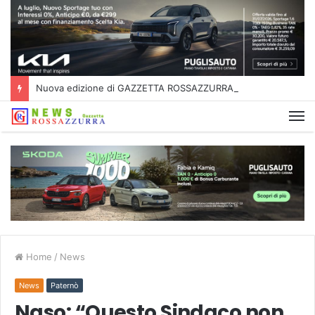
Nuova edizione di GAZZETTA ROSSAZZURRA
Home
/
News
News
Paternò
Naso: “Questo Sindaco non