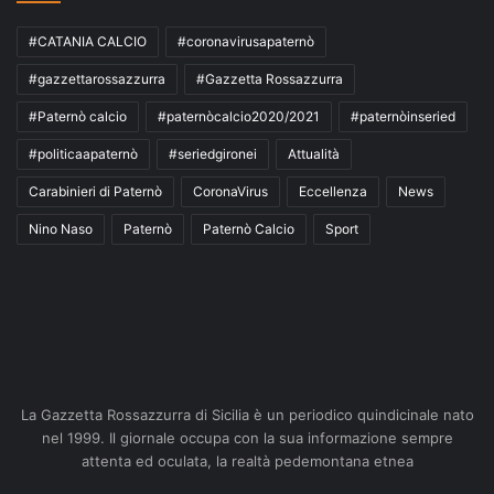
#CATANIA CALCIO
#coronavirusapaternò
#gazzettarossazzurra
#Gazzetta Rossazzurra
#Paternò calcio
#paternòcalcio2020/2021
#paternòinseried
#politicaapaternò
#seriedgironei
Attualità
Carabinieri di Paternò
CoronaVirus
Eccellenza
News
Nino Naso
Paternò
Paternò Calcio
Sport
La Gazzetta Rossazzurra di Sicilia è un periodico quindicinale nato
nel 1999. Il giornale occupa con la sua informazione sempre
attenta ed oculata, la realtà pedemontana etnea