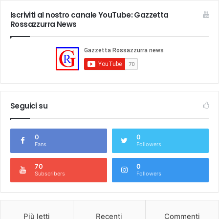
Iscriviti al nostro canale YouTube: Gazzetta
Rossazzurra News
Seguici su
0
0
Fans
Followers
70
0
Subscribers
Followers
Più letti
Recenti
Commenti