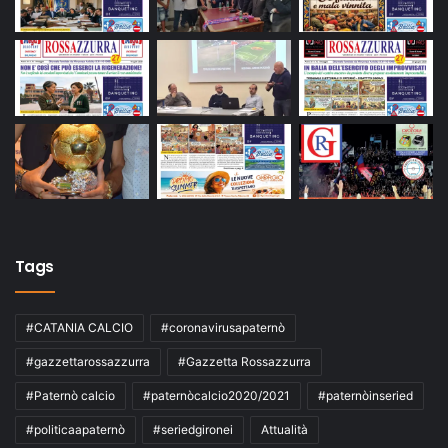
Tags
#CATANIA CALCIO
#coronavirusapaternò
#gazzettarossazzurra
#Gazzetta Rossazzurra
#Paternò calcio
#paternòcalcio2020/2021
#paternòinseried
#politicaapaternò
#seriedgironei
Attualità