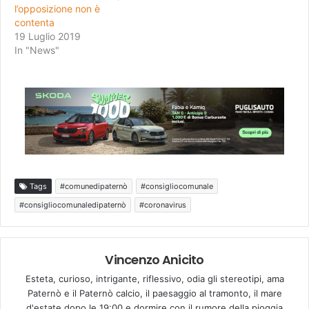
l’opposizione non è
contenta
19 Luglio 2019
In "News"
Tags
#comunedipaternò
#consigliocomunale
#consigliocomunaledipaternò
#coronavirus
Vincenzo Anicito
Esteta, curioso, intrigante, riflessivo, odia gli stereotipi, ama
Paternò e il Paternò calcio, il paesaggio al tramonto, il mare
d'estate dopo le 19:00 e dormire con il rumore della pioggia