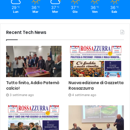
29
36
37
37
36
36
℃
℃
℃
℃
℃
℃
Lun
Mar
Mer
Gio
Ven
Sab
Recent Tech News
Tutto finito, Addio Paternò
Nuova edizione di Gazzetta
calcio!
Rossazzurra
3 settimane ago
4 settimane ago