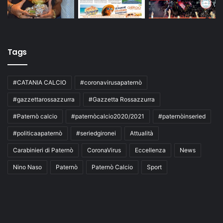
Tags
#CATANIA CALCIO
#coronavirusapaternò
#gazzettarossazzurra
#Gazzetta Rossazzurra
#Paternò calcio
#paternòcalcio2020/2021
#paternòinseried
#politicaapaternò
#seriedgironei
Attualità
Carabinieri di Paternò
CoronaVirus
Eccellenza
News
Nino Naso
Paternò
Paternò Calcio
Sport