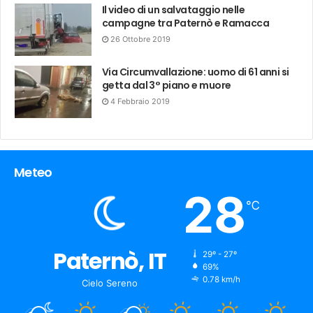
Il video di un salvataggio nelle
campagne tra Paternò e Ramacca
26 Ottobre 2019
Via Circumvallazione: uomo di 61 anni si
getta dal 3° piano e muore
4 Febbraio 2019
Meteo
28
℃
Paternò, IT
29º - 27º
humidity:
69%
wind:
0.78 km/h
Cielo Sereno