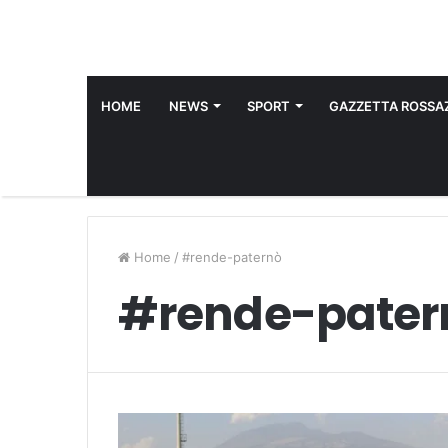
HOME
NEWS
SPORT
GAZZETTA ROSSAZ
Home
/
#rende-paternò
#rende-pater