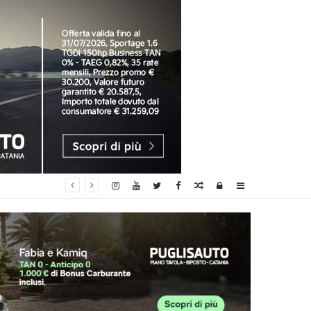
Random
Log
Sidebar
Article
In