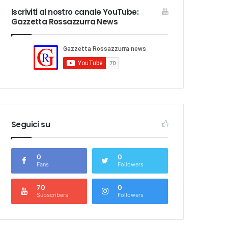
Iscriviti al nostro canale YouTube:
Gazzetta Rossazzurra News
Seguici su
0
0
Fans
Followers
70
0
Subscribers
Followers