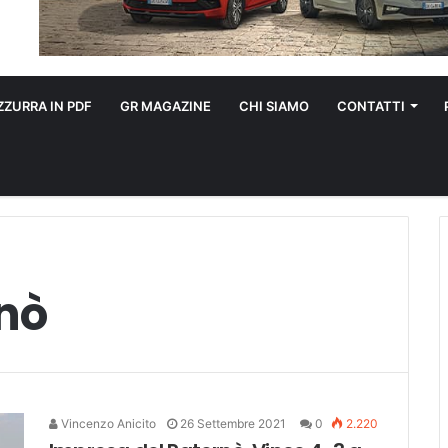
ZURRA IN PDF
GR MAGAZINE
CHI SIAMO
CONTATTI
nò
Vincenzo Anicito
26 Settembre 2021
0
2.220