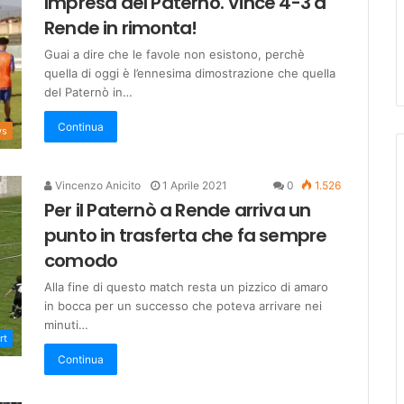
Impresa del Paternò. Vince 4-3 a
Rende in rimonta!
Guai a dire che le favole non esistono, perchè
quella di oggi è l’ennesima dimostrazione che quella
del Paternò in…
Continua
ws
Vincenzo Anicito
1 Aprile 2021
0
1.526
Per il Paternò a Rende arriva un
punto in trasferta che fa sempre
comodo
Alla fine di questo match resta un pizzico di amaro
in bocca per un successo che poteva arrivare nei
minuti…
rt
Continua