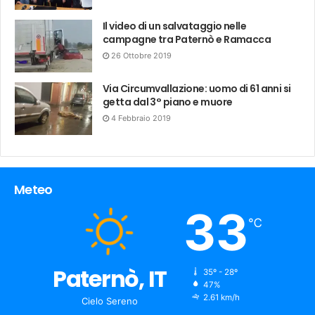
Il video di un salvataggio nelle
campagne tra Paternò e Ramacca
26 Ottobre 2019
Via Circumvallazione: uomo di 61 anni si
getta dal 3° piano e muore
4 Febbraio 2019
Meteo
33
℃
Paternò, IT
35º - 28º
humidity:
47%
wind:
2.61 km/h
Cielo Sereno