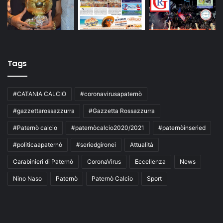
Tags
#CATANIA CALCIO
#coronavirusapaternò
#gazzettarossazzurra
#Gazzetta Rossazzurra
#Paternò calcio
#paternòcalcio2020/2021
#paternòinseried
#politicaapaternò
#seriedgironei
Attualità
Carabinieri di Paternò
CoronaVirus
Eccellenza
News
Nino Naso
Paternò
Paternò Calcio
Sport