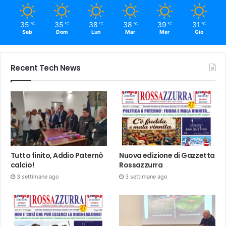
35
35
38
38
39
31
℃
℃
℃
℃
℃
℃
Sab
Dom
Lun
Mar
Mer
Gio
Recent Tech News
Tutto finito, Addio Paternò
Nuova edizione di Gazzetta
calcio!
Rossazzurra
3 settimane ago
3 settimane ago