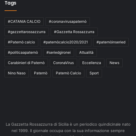
Tags
#CATANIA CALCIO
#coronavirusapaternò
#gazzettarossazzurra
#Gazzetta Rossazzurra
#Paternò calcio
#paternòcalcio2020/2021
#paternòinseried
#politicaapaternò
#seriedgironei
Attualità
Carabinieri di Paternò
CoronaVirus
Eccellenza
News
Nino Naso
Paternò
Paternò Calcio
Sport
La Gazzetta Rossazzurra di Sicilia è un periodico quindicinale nato
nel 1999. Il giornale occupa con la sua informazione sempre