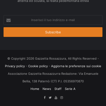
attenta ed oculata, la realtà pedemontana etnea
Inserisci
il
tuo
indirizzo
e-
mail
© Copyright 2026 Gazzetta Rossazzura, All Rights Reserved -
Privacy policy
-
Cookie policy
-
Aggiorna le preferenze sui cookie
Associazione Gazzetta Rossazzurra Redazione: Via Emanuele
Bellia, 138 Paternò (CT) P.I. 05356970870
Home
News
Staff
Serie A