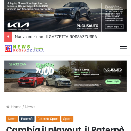
Nuova edizione di GAZZETTA ROSSAZZURRA
Home
/
News
News
Paternò
Paternò Sport
Sport
Cambia il playout, il Paternò