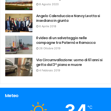
8 Agosto 2020
Angelo Calenduccia e Nancy Leotta si
insediano in giunta
6 Aprile 2018
Il video di un salvataggio nelle
campagne tra Paternò e Ramacca
26 Ottobre 2019
Via Circumvallazione: uomo di 61 anni si
getta dal 3° piano e muore
4 Febbraio 2019
Meteo
34
℃