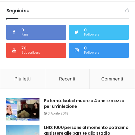
Seguici su
0
0
Fans
Followers
70
0
Subscribers
Followers
Più letti
Recenti
Commenti
Paternò: Isabel muore a 4 anni e mezzo
per un’infezione
6 Aprile 2018
LND: 1000 persone al momento potranno
assistere alle partite allo stadio