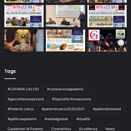
Tags
#CATANIA CALCIO
#coronavirusapaternò
#gazzettarossazzurra
#Gazzetta Rossazzurra
#Paternò calcio
#paternòcalcio2020/2021
#paternòinseried
#politicaapaternò
#seriedgironei
Attualità
Carabinieri di Paternò
CoronaVirus
Eccellenza
News