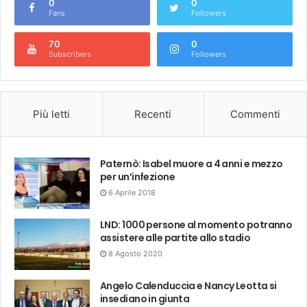
0
0
Fans
Followers
70
0
Subscribers
Followers
Più letti
Recenti
Commenti
Paternò: Isabel muore a 4 anni e mezzo
per un’infezione
6 Aprile 2018
LND: 1000 persone al momento potranno
assistere alle partite allo stadio
8 Agosto 2020
Angelo Calenduccia e Nancy Leotta si
insediano in giunta