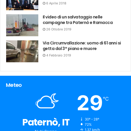
6 Aprile 2018
Il video di un salvataggio nelle
campagne tra Paternò e Ramacca
26 Ottobre 2019
Via Circumvallazione: uomo di 61 anni si
getta dal 3° piano e muore
4 Febbraio 2019
Meteo
29
℃
Paternò, IT
30º - 28º
humidity:
72%
wind:
1.37 km/h