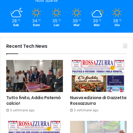
Nubi Sparse
28
34
35
39
39
38
℃
℃
℃
℃
℃
℃
Sab
Dom
Lun
Mar
Mer
Gio
Recent Tech News
Tutto finito, Addio Paternò
Nuova edizione di Gazzetta
calcio!
Rossazzurra
3 settimane ago
3 settimane ago