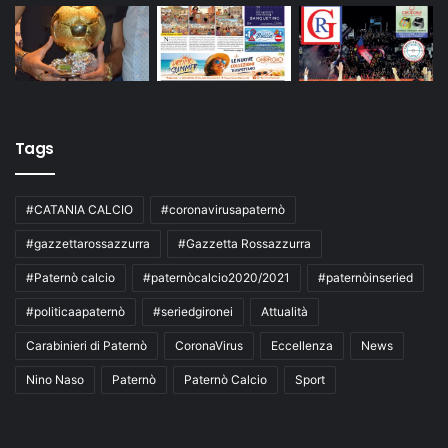
Tags
#CATANIA CALCIO
#coronavirusapaternò
#gazzettarossazzurra
#Gazzetta Rossazzurra
#Paternò calcio
#paternòcalcio2020/2021
#paternòinseried
#politicaapaternò
#seriedgironei
Attualità
Carabinieri di Paternò
CoronaVirus
Eccellenza
News
Nino Naso
Paternò
Paternò Calcio
Sport