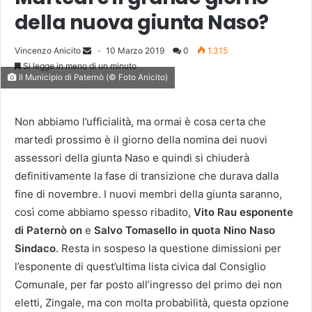
della nuova giunta Naso?
Vincenzo Anicito
10 Marzo 2019
0
1.315
Si legge in meno di un minuto
Il Municipio di Paternò (© Foto Anicito)
Non abbiamo l’ufficialità, ma ormai è cosa certa che
martedì prossimo è il giorno della nomina dei nuovi
assessori della giunta Naso e quindi si chiuderà
definitivamente la fase di transizione che durava dalla
fine di novembre. I nuovi membri della giunta saranno,
così come abbiamo spesso ribadito,
Vito Rau esponente
di Paternò on
e
Salvo Tomasello in quota Nino Naso
Sindaco
. Resta in sospeso la questione dimissioni per
l’esponente di quest’ultima lista civica dal Consiglio
Comunale, per far posto all’ingresso del primo dei non
eletti, Zingale, ma con molta probabilità, questa opzione