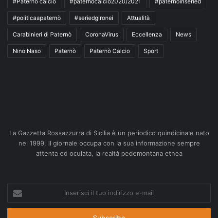
#Paternò calcio
#paternòcalcio2020/2021
#paternòinseried
#politicaapaternò
#seriedgironei
Attualità
Carabinieri di Paternò
CoronaVirus
Eccellenza
News
Nino Naso
Paternò
Paternò Calcio
Sport
La Gazzetta Rossazzurra di Sicilia è un periodico quindicinale nato
nel 1999. Il giornale occupa con la sua informazione sempre
attenta ed oculata, la realtà pedemontana etnea
Inserisci
il
tuo