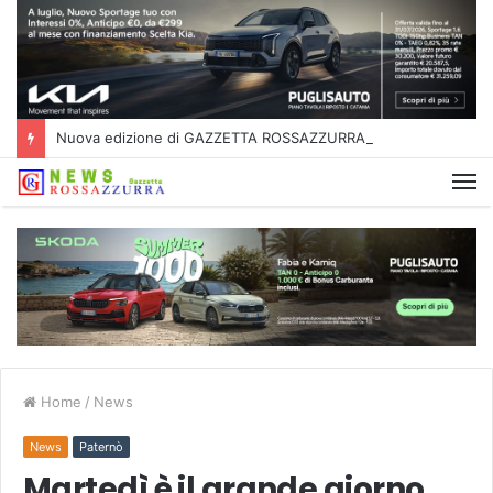
Nuova edizione di GAZZETTA ROSSAZZURRA
Home
/
News
News
Paternò
Martedì è il grande giorno